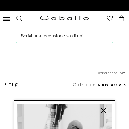
brand donna
/
fay
FILTRI
(0)
Ordina per