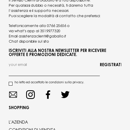
Il Servizio Clienti di Gaballo è a tua disposizione.
Per qualsiasi dubbio o necessità, ti daremo tutta
l’assistenza e il supporto necessari.
Puoi scegliere la modalità di contatto che preferisci:
Telefonicamente allo
0766 25656
o
via what's app al
3519977320
Email
assistenzaclienti@gaballo.it
Chat disponibile sul sito
ISCRIVITI ALLA NOSTRA NEWSLETTER PER RICEVERE
OFFERTE E PROMOZIONI DEDICATE.
REGISTRATI
ho letto ed accettato le condizioni sulla privacy.
SHOPPING
L'AZIENDA