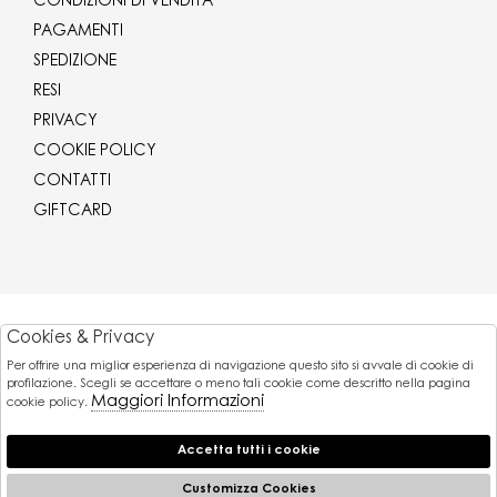
CONDIZIONI DI VENDITA
PAGAMENTI
SPEDIZIONE
RESI
PRIVACY
COOKIE POLICY
CONTATTI
GIFTCARD
Corriere
Cookies & Privacy
Per offrire una miglior esperienza di navigazione questo sito si avvale di cookie di
Pagamenti
profilazione. Scegli se accettare o meno tali cookie come descritto nella pagina
Maggiori Informazioni
cookie policy.
Accetta tutti i cookie
© 2026 Gaballo Mario srl - P.iva : 11173251007
Powered by
Customizza Cookies