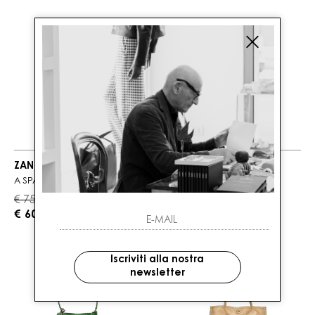
ZANELLATO
ZANELLATO
A SPASSO ZASHMERE M
POSTINA ZASHMERE S
€ 750.00
€ 750.00
-20%
-20%
€ 600.00
€ 600.00
Iscriviti alla nostra
newsletter