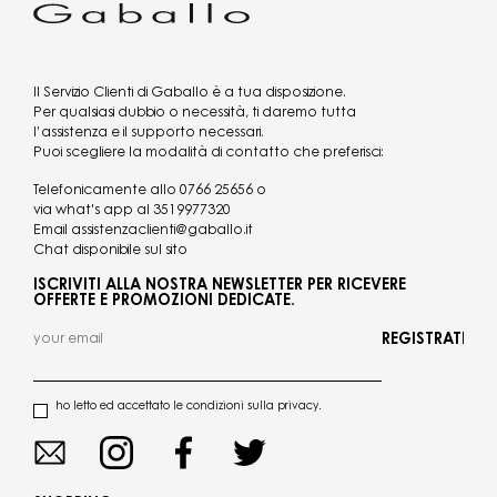
Il Servizio Clienti di Gaballo è a tua disposizione.
Per qualsiasi dubbio o necessità, ti daremo tutta
l’assistenza e il supporto necessari.
Puoi scegliere la modalità di contatto che preferisci:
Telefonicamente allo
0766 25656
o
via what's app al
3519977320
Email
assistenzaclienti@gaballo.it
Chat disponibile sul sito
ISCRIVITI ALLA NOSTRA NEWSLETTER PER RICEVERE
OFFERTE E PROMOZIONI DEDICATE.
REGISTRATI
ho letto ed accettato le condizioni sulla privacy.