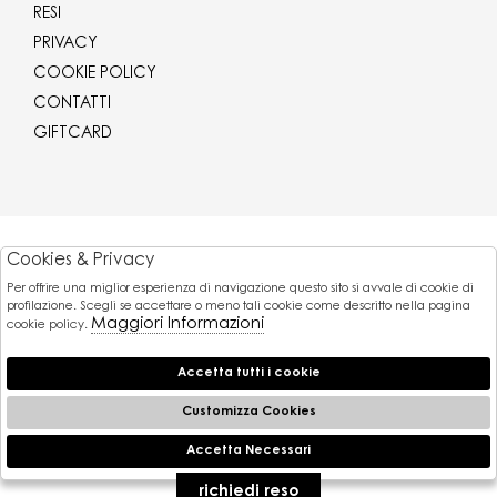
RESI
PRIVACY
COOKIE POLICY
CONTATTI
GIFTCARD
Corriere
Cookies & Privacy
Per offrire una miglior esperienza di navigazione questo sito si avvale di cookie di
Pagamenti
profilazione. Scegli se accettare o meno tali cookie come descritto nella pagina
Maggiori Informazioni
cookie policy.
Accetta tutti i cookie
© 2026 Gaballo Mario srl - P.iva : 11173251007
Powered by
Customizza Cookies
Atelier
società
Accetta Necessari
🍪
gruppo Zucchetti
richiedi reso