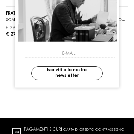
FRATELLI ROSSETTI
FRATELLI ROSSETTI
SCARPA STRINGATA NERA DA UOMO IN PELLE
SCARPA STRINGATA DA UOMO ANTRACITE IN PELLE
€ 390.00
€ 370.00
-30%
-30%
€ 273.00
€ 259.00
2
DI 2 PRODOTTI
Iscriviti alla nostra
newsletter
PAGAMENTI SICURI
CARTA DI CREDITO CONTRASSEGNO