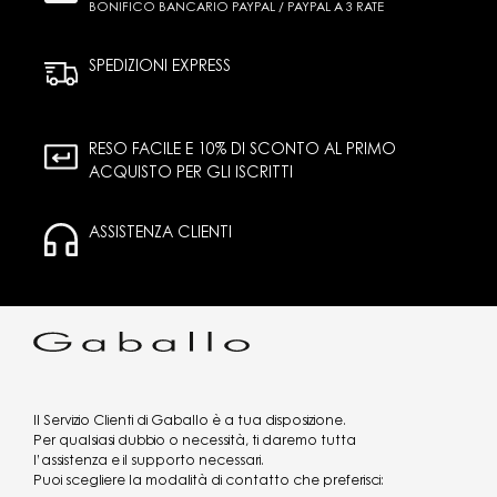
BONIFICO BANCARIO PAYPAL / PAYPAL A 3 RATE
SPEDIZIONI EXPRESS
RESO FACILE E 10% DI SCONTO AL PRIMO
ACQUISTO PER GLI ISCRITTI
ASSISTENZA CLIENTI
Il Servizio Clienti di Gaballo è a tua disposizione.
Per qualsiasi dubbio o necessità, ti daremo tutta
l’assistenza e il supporto necessari.
Puoi scegliere la modalità di contatto che preferisci: