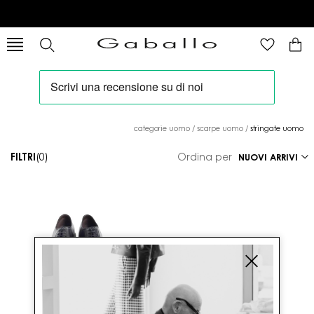
categorie uomo
/
scarpe uomo
/
stringate uomo
FILTRI
(0)
Ordina per