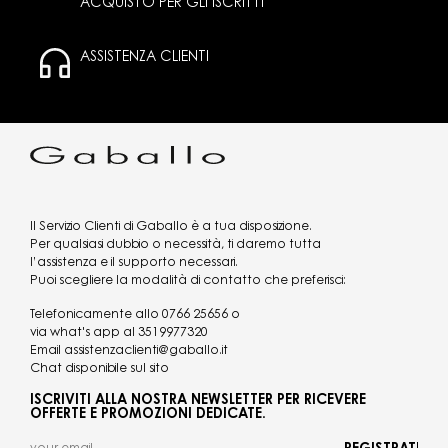
ACQUISTO PER GLI ISCRITTI
ASSISTENZA CLIENTI
Il Servizio Clienti di Gaballo è a tua disposizione.
Per qualsiasi dubbio o necessità, ti daremo tutta
l’assistenza e il supporto necessari.
Puoi scegliere la modalità di contatto che preferisci:
Telefonicamente allo
0766 25656
o
via what's app al
3519977320
Email
assistenzaclienti@gaballo.it
Chat disponibile sul sito
ISCRIVITI ALLA NOSTRA NEWSLETTER PER RICEVERE
OFFERTE E PROMOZIONI DEDICATE.