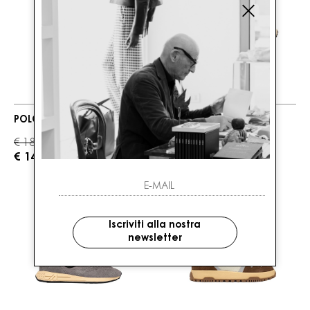
NUOVI ARRIVI
POLO RALPH LAUREN
AUTRY
REELWIND LOW MAN
€ 185.00
-20%
€ 185.00
€ 148.00
Iscriviti alla nostra
newsletter