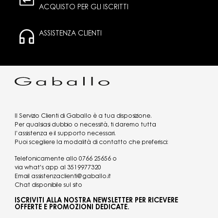
ACQUISTO PER GLI ISCRITTI
ASSISTENZA CLIENTI
Il Servizio Clienti di Gaballo è a tua disposizione.
Per qualsiasi dubbio o necessità, ti daremo tutta
l’assistenza e il supporto necessari.
Puoi scegliere la modalità di contatto che preferisci:
Telefonicamente allo
0766 25656
o
via what's app al
3519977320
Email
assistenzaclienti@gaballo.it
Chat disponibile sul sito
ISCRIVITI ALLA NOSTRA NEWSLETTER PER RICEVERE
OFFERTE E PROMOZIONI DEDICATE.