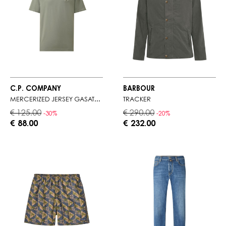
C.P. COMPANY
BARBOUR
MERCERIZED JERSEY GASATO SHORT SLEEVE PATCH T-SHIRT
TRACKER
€ 125.00
€ 290.00
-30%
-20%
€ 88.00
€ 232.00