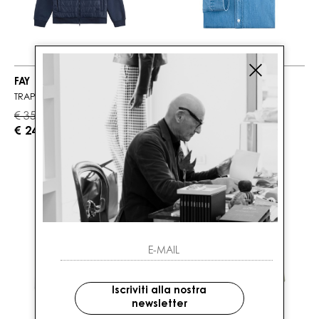
FAY
FAY
TRAPUNTATA
DENIM
€ 350.00
€ 290.00
-30%
-30%
€ 245.00
€ 203.00
Iscriviti alla nostra
newsletter