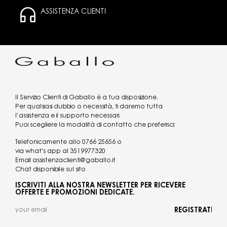
ASSISTENZA CLIENTI
Il Servizio Clienti di Gaballo è a tua disposizione.
Per qualsiasi dubbio o necessità, ti daremo tutta
l’assistenza e il supporto necessari.
Puoi scegliere la modalità di contatto che preferisci:
Telefonicamente allo
0766 25656
o
via what's app al
3519977320
Email
assistenzaclienti@gaballo.it
Chat disponibile sul sito
ISCRIVITI ALLA NOSTRA NEWSLETTER PER RICEVERE
OFFERTE E PROMOZIONI DEDICATE.
REGISTRATI