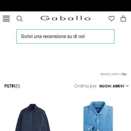
brand uomo
/
fay
FILTRI
(0)
Ordina per