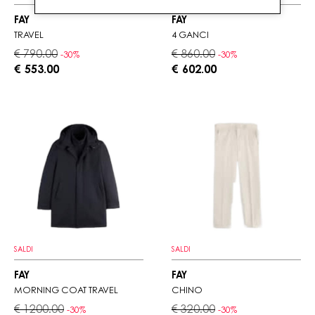
FAY
FAY
TRAVEL
4 GANCI
€ 790.00
€ 860.00
-30%
-30%
€ 553.00
€ 602.00
SALDI
SALDI
FAY
FAY
MORNING COAT TRAVEL
CHINO
€ 1200.00
€ 320.00
-30%
-30%