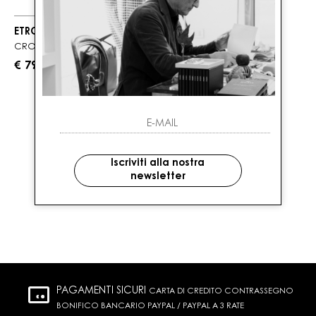
ETRO
CROSSBODY PICCOLA IN ARNICA
€ 790.00
1
DI 1 PRODOTTI
Iscriviti alla nostra
newsletter
PAGAMENTI SICURI
CARTA DI CREDITO CONTRASSEGNO
BONIFICO BANCARIO PAYPAL / PAYPAL A 3 RATE