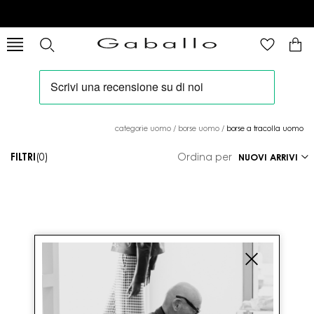
categorie uomo
/
borse uomo
/
borse a tracolla uomo
FILTRI
(0)
Ordina per