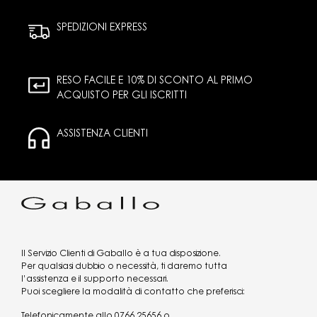
SPEDIZIONI EXPRESS
RESO FACILE E 10% DI SCONTO AL PRIMO
ACQUISTO PER GLI ISCRITTI
ASSISTENZA CLIENTI
Il Servizio Clienti di Gaballo è a tua disposizione.
Per qualsiasi dubbio o necessità, ti daremo tutta
l’assistenza e il supporto necessari.
Puoi scegliere la modalità di contatto che preferisci:
Telefonicamente allo
0766 25656
o