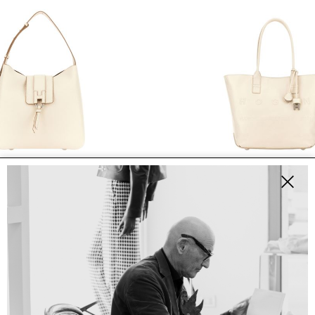
N
HOGAN
ADDRESS PICCOLA
0
€ 496.00
€ 650.00
€ 520.00
-20%