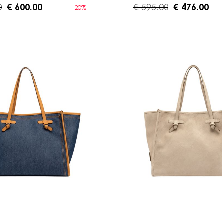
0
€ 600.00
€ 595.00
€ 476.00
-20%