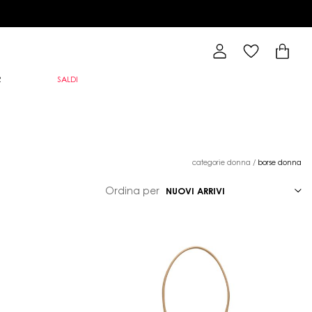
R
SALDI
categorie donna
/
borse donna
Ordina per