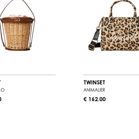
T
TWINSET
LO
ANIMALIER
0
€ 162.00