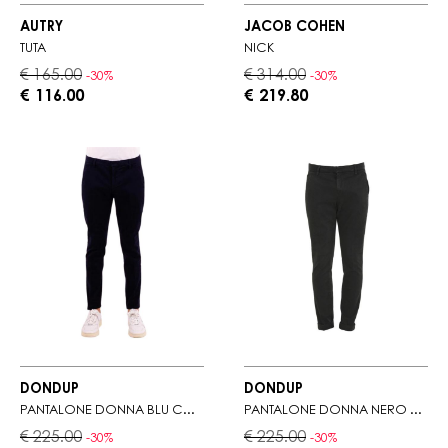
AUTRY
JACOB COHEN
TUTA
NICK
€ 165.00
€ 314.00
-30%
-30%
€ 116.00
€ 219.80
DONDUP
DONDUP
PANTALONE DONNA BLU CON PASSANTI IN VITA
PANTALONE DONNA NERO CON PASSANTI IN VITA
€ 225.00
€ 225.00
-30%
-30%