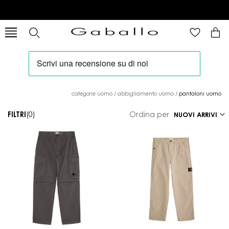
categorie uomo
/
abbigliamento uomo
/
pantaloni uomo
FILTRI
(0)
Ordina per