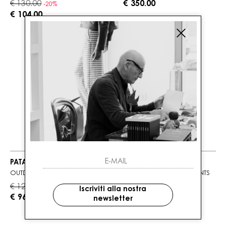
€ 130.00
€ 350.00
-20%
€ 104.00
PATAGONIA
PATAGONIA
OUTDOOR EVERYDAY PANTS
OUTDOOR EVERYDAY PANTS
€ 120.00
€ 120.00
-20%
-20%
Iscriviti alla nostra
€ 96.00
€ 96.00
newsletter