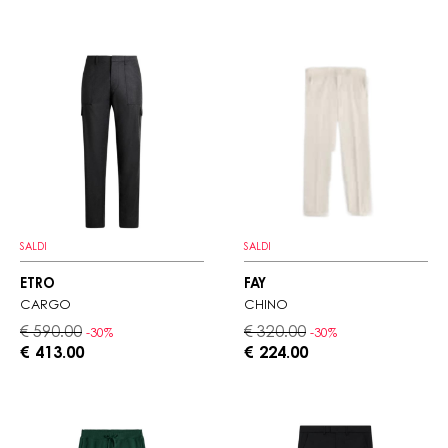
SALDI
SALDI
ETRO
FAY
CARGO
CHINO
€ 590.00
€ 320.00
-30%
-30%
€ 413.00
€ 224.00