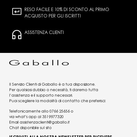
RESO FACILE E 10% DI SCONTO AL PRIMO
ACQUISTO PER GLI ISCRITTI
ASSISTENZA CLIENTI
Il Servizio Clienti di Gaballo è a tua disposizione.
Per qualsiasi dubbio o necessità, ti daremo tutta
l’assistenza e il supporto necessari.
Puoi scegliere la modalità di contatto che preferisci:
Telefonicamente allo
0766 25656
o
via what's app al
3519977320
Email
assistenzaclienti@gaballo.it
Chat disponibile sul sito