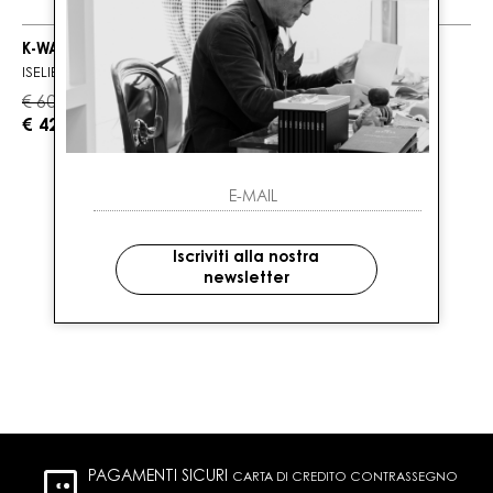
SALDI
K-WAY
WEEKEND MAX MARA
ISELIE
SALOON
€ 60.00
€ 225.00
-30%
-20%
€ 42.00
€ 180.00
2
DI 2 PRODOTTI
Iscriviti alla nostra
newsletter
PAGAMENTI SICURI
CARTA DI CREDITO CONTRASSEGNO