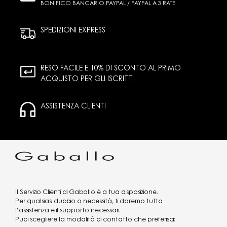
BONIFICO BANCARIO PAYPAL / PAYPAL A 3 RATE
SPEDIZIONI EXPRESS
RESO FACILE E 10% DI SCONTO AL PRIMO
ACQUISTO PER GLI ISCRITTI
ASSISTENZA CLIENTI
Il Servizio Clienti di Gaballo è a tua disposizione.
Per qualsiasi dubbio o necessità, ti daremo tutta
l’assistenza e il supporto necessari.
Puoi scegliere la modalità di contatto che preferisci: