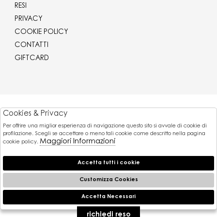
RESI
PRIVACY
COOKIE POLICY
CONTATTI
GIFTCARD
Corriere
Cookies & Privacy
Per offrire una miglior esperienza di navigazione questo sito si avvale di cookie di
Pagamenti
profilazione. Scegli se accettare o meno tali cookie come descritto nella pagina
Maggiori Informazioni
cookie policy.
Accetta tutti i cookie
© 2026 Gaballo Mario srl - P.iva : 11173251007
Powered by
Customizza Cookies
Atelier
società
Accetta Necessari
🍪
gruppo Zucchetti
richiedi reso