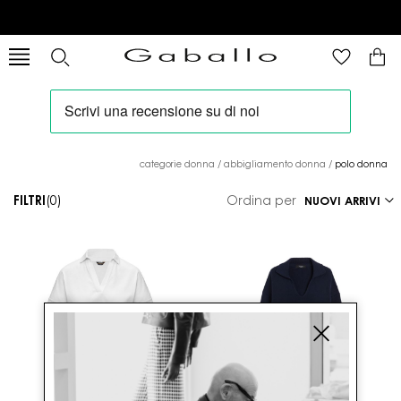
categorie donna
/
abbigliamento donna
/
polo donna
FILTRI
(0)
Ordina per