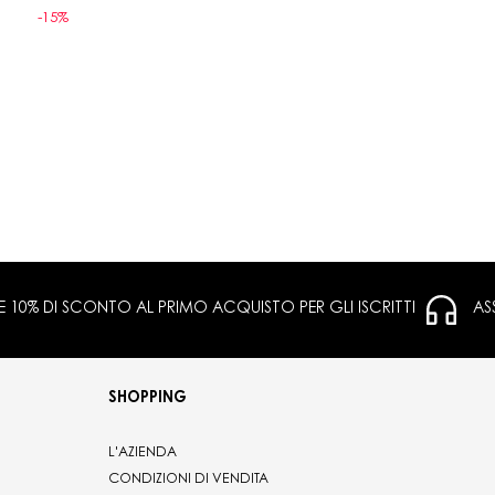
-15%
 E 10% DI SCONTO AL PRIMO ACQUISTO PER GLI ISCRITTI
AS
SHOPPING
L'AZIENDA
CONDIZIONI DI VENDITA