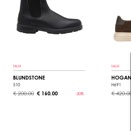
SALDI
SALDI
BLUNDSTONE
HOGA
510
H691
€ 200.00
€ 160.00
€ 420.0
-20%