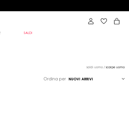
R
SALDI
saldi uomo
/
scarpe uomo
Ordina per