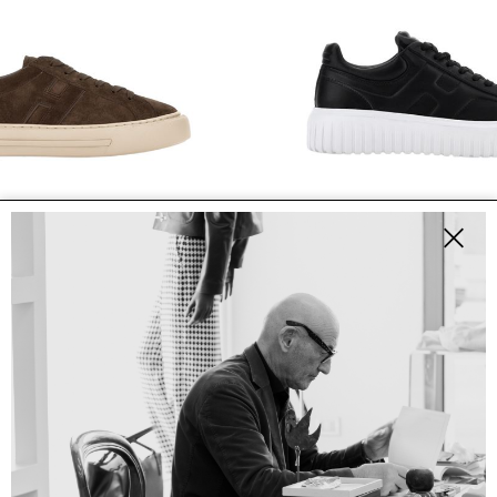
SALDI
N
HOGAN
HI STRIPES
0
€ 294.00
€ 430.00
€ 301.00
-30%