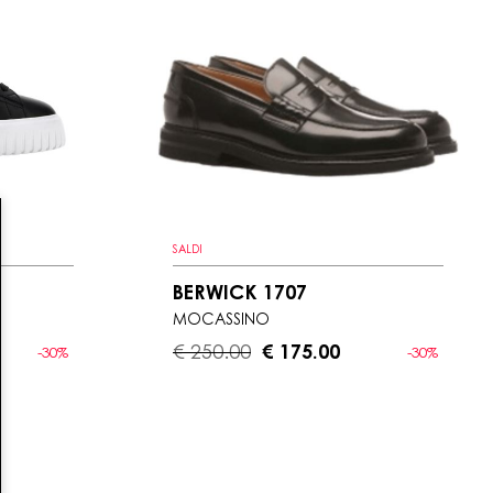
SALDI
BERWICK 1707
MOCASSINO
€ 250.00
€ 175.00
-30%
-30%