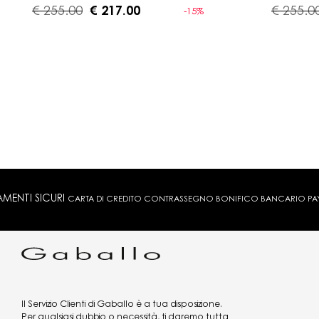
€ 255.00
€ 217.00
€ 255.0
-15%
MENTI SICURI
CARTA DI CREDITO CONTRASSEGNO BONIFICO BANCARIO PAYPA
Il Servizio Clienti di Gaballo è a tua disposizione.
Per qualsiasi dubbio o necessità, ti daremo tutta