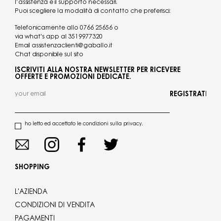
l’assistenza e il supporto necessari.
Puoi scegliere la modalità di contatto che preferisci:
Telefonicamente allo
0766 25656
o
via what's app al
3519977320
Email
assistenzaclienti@gaballo.it
Chat disponibile sul sito
ISCRIVITI ALLA NOSTRA NEWSLETTER PER RICEVERE
OFFERTE E PROMOZIONI DEDICATE.
REGISTRATI
ho letto ed accettato le condizioni sulla privacy.
SHOPPING
L'AZIENDA
CONDIZIONI DI VENDITA
PAGAMENTI