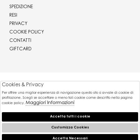
SPEDIZIONE
RESI
PRIVACY
COOKIE POLICY
CONTATTI
GIFTCARD
Corriere
Cookies & Privacy
Per offrire una miglior esperienza di navigazione questo sito si avvale di cookie di
Pagamenti
profilazione. Scegli se accettare o meno tali cookie come descritto nella pagina
Maggiori Informazioni
cookie policy.
Accetta tutti i cookie
© 2026 Gaballo Mario srl - P.iva : 11173251007
Powered by
Customizza Cookies
Atelier
società
Accetta Necessari