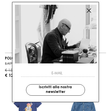
POLO RALPH LAUREN
POLO RALPH LAUREN
BAYPORT
BAYPORT
€ 150.00
€ 170.00
-20%
-20%
€ 120.00
€ 136.00
Iscriviti alla nostra
newsletter