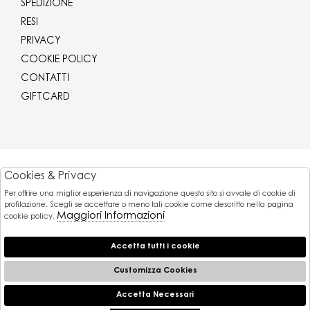
SPEDIZIONE
RESI
PRIVACY
COOKIE POLICY
CONTATTI
GIFTCARD
Corriere
Cookies & Privacy
Per offrire una miglior esperienza di navigazione questo sito si avvale di cookie di
Pagamenti
profilazione. Scegli se accettare o meno tali cookie come descritto nella pagina
Maggiori Informazioni
cookie policy.
Accetta tutti i cookie
© 2026 Gaballo Mario srl - P.iva : 11173251007
Powered by
Customizza Cookies
Atelier
società
Accetta Necessari
🍪