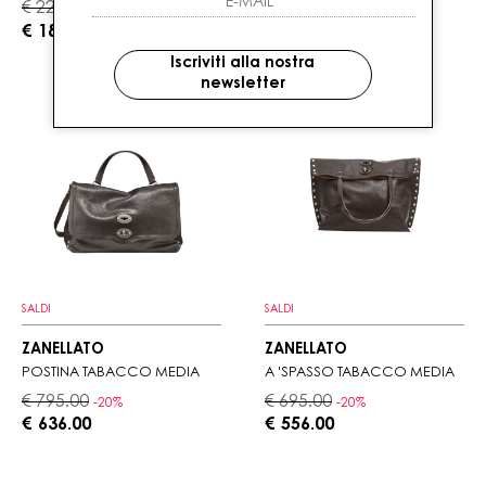
€ 225.00
€ 270.00
-20%
-20%
€ 180.00
€ 216.00
Iscriviti alla nostra
newsletter
SALDI
SALDI
ZANELLATO
ZANELLATO
POSTINA TABACCO MEDIA
A 'SPASSO TABACCO MEDIA
€ 795.00
€ 695.00
-20%
-20%
€ 636.00
€ 556.00