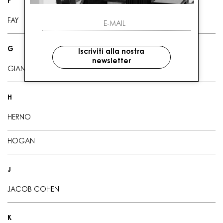
F
FAY
G
Iscriviti alla nostra
newsletter
GIANNI CHIARINI
H
HERNO
HOGAN
J
JACOB COHEN
K