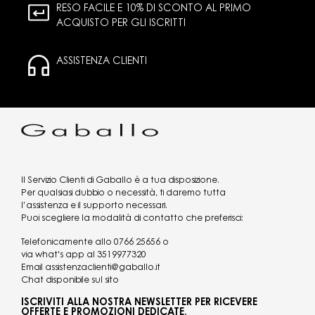
RESO FACILE E 10% DI SCONTO AL PRIMO
ACQUISTO PER GLI ISCRITTI
ASSISTENZA CLIENTI
Il Servizio Clienti di Gaballo è a tua disposizione.
Per qualsiasi dubbio o necessità, ti daremo tutta
l’assistenza e il supporto necessari.
Puoi scegliere la modalità di contatto che preferisci:
Telefonicamente allo
0766 25656
o
via what's app al
3519977320
Email
assistenzaclienti@gaballo.it
Chat disponibile sul sito
ISCRIVITI ALLA NOSTRA NEWSLETTER PER RICEVERE
OFFERTE E PROMOZIONI DEDICATE.