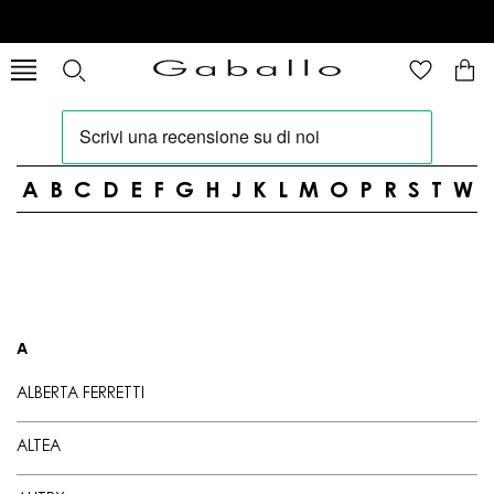
A
B
C
D
E
F
G
H
J
K
L
M
O
P
R
S
T
W
A
ALBERTA FERRETTI
ALTEA