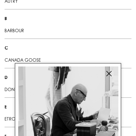
AUTRY
B
BARBOUR
C
CANADA GOOSE
D
DONDUP
E
ETRO