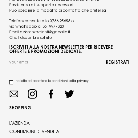
l’assistenza e il supporto necessari.
Puoi scegliere la modalità di contatto che preferisci:
Telefonicamente allo
0766 25656
o
via what's app al
3519977320
Email
assistenzaclienti@gaballo.it
Chat disponibile sul sito
ISCRIVITI ALLA NOSTRA NEWSLETTER PER RICEVERE
OFFERTE E PROMOZIONI DEDICATE.
REGISTRATI
ho letto ed accettato le condizioni sulla privacy.
SHOPPING
L'AZIENDA
CONDIZIONI DI VENDITA