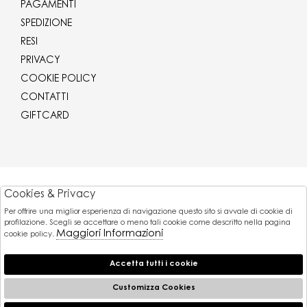
PAGAMENTI
SPEDIZIONE
RESI
PRIVACY
COOKIE POLICY
CONTATTI
GIFTCARD
Corriere
Cookies & Privacy
Per offrire una miglior esperienza di navigazione questo sito si avvale di cookie di
Pagamenti
profilazione. Scegli se accettare o meno tali cookie come descritto nella pagina
Maggiori Informazioni
cookie policy.
Accetta tutti i cookie
© 2026 Gaballo Mario srl - P.iva : 11173251007
Powered by
Customizza Cookies
Atelier