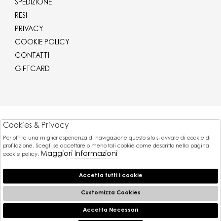
SPEDIZIONE
RESI
PRIVACY
COOKIE POLICY
CONTATTI
GIFTCARD
Corriere
Cookies & Privacy
Per offrire una miglior esperienza di navigazione questo sito si avvale di cookie di
Pagamenti
profilazione. Scegli se accettare o meno tali cookie come descritto nella pagina
Maggiori Informazioni
cookie policy.
Accetta tutti i cookie
© 2026 Gaballo Mario srl - P.iva : 11173251007
Powered by
Customizza Cookies
Atelier
società
Accetta Necessari
🍪