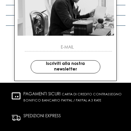
I
L
M
N
P
R
S
Iscriviti alla nostra
newsletter
PAGAMENTI SICURI
CARTA DI CREDITO CONTRASSEGNO
BONIFICO BANCARIO PAYPAL / PAYPAL A 3 RATE
SPEDIZIONI EXPRESS