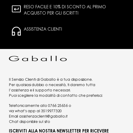
RESO FACILE E 10% DI SCONTO AL PRIMO
ACQUISTO PER GLI ISCRITTI
ASSISTENZA CLIENTI
Il Servizio Clienti di Gaballo è a tua disposizione.
Per qualsiasi dubbio o necessità, ti daremo tutta
l’assistenza e il supporto necessari.
Puoi scegliere la modalità di contatto che preferisci:
Telefonicamente allo
0766 25656
o
via what's app al
3519977320
Email
assistenzaclienti@gaballo.it
Chat disponibile sul sito
ISCRIVITI ALLA NOSTRA NEWSLETTER PER RICEVERE