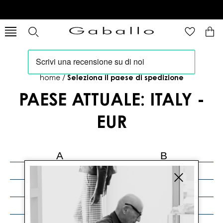
home
/
Seleziona il paese di spedizione
PAESE ATTUALE:
ITALY -
EUR
A
B
C
D
E
F
G
H