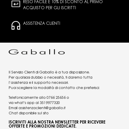
RESO FACILE E 10% DI SCONTO AL PRIMO
ACQUISTO PER GLI ISCRITTI
ASSISTENZA CLIENTI
Il Servizio Clienti di Gaballo è a tua disposizione.
Per qualsiasi dubbio o necessità, ti daremo tutta
l’assistenza e il supporto necessari.
Puoi scegliere la modalità di contatto che preferisci:
Telefonicamente allo
0766 25656
o
via what's app al
3519977320
Email
assistenzaclienti@gaballo.it
Chat disponibile sul sito
ISCRIVITI ALLA NOSTRA NEWSLETTER PER RICEVERE
OFFERTE E PROMOZIONI DEDICATE.