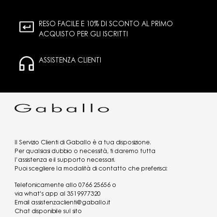
RESO FACILE E 10% DI SCONTO AL PRIMO
ACQUISTO PER GLI ISCRITTI
ASSISTENZA CLIENTI
Il Servizio Clienti di Gaballo è a tua disposizione.
Per qualsiasi dubbio o necessità, ti daremo tutta
l’assistenza e il supporto necessari.
Puoi scegliere la modalità di contatto che preferisci:
Telefonicamente allo
0766 25656
o
via what's app al
3519977320
Email
assistenzaclienti@gaballo.it
Chat disponibile sul sito