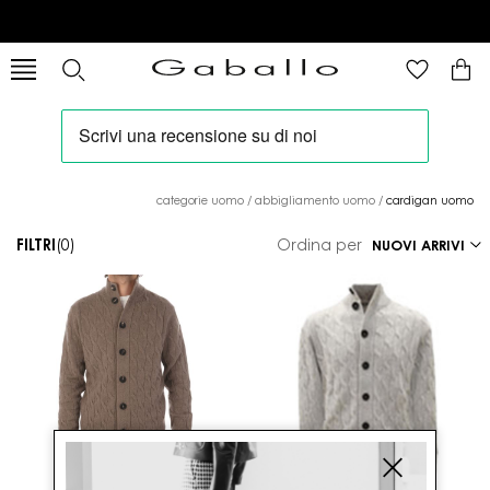
categorie uomo
/
abbigliamento uomo
/
cardigan uomo
FILTRI
(0)
Ordina per