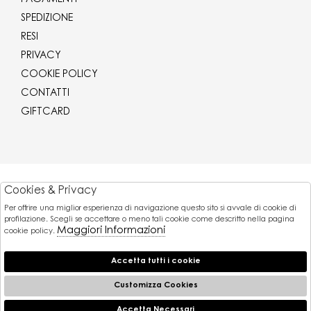
SPEDIZIONE
RESI
PRIVACY
COOKIE POLICY
CONTATTI
GIFTCARD
Corriere
Cookies & Privacy
Per offrire una miglior esperienza di navigazione questo sito si avvale di cookie di
Pagamenti
profilazione. Scegli se accettare o meno tali cookie come descritto nella pagina
Maggiori Informazioni
cookie policy.
Accetta tutti i cookie
© 2026 Gaballo Mario srl - P.iva : 11173251007
Powered by
Customizza Cookies
Atelier
società
Accetta Necessari