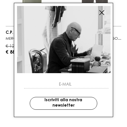
C.P. COMPANY
C.P. COMPANY
MERCERIZED JERSEY GASATO SHORT SLEEVE PATCH T-SHIRT
MICRO-REPS BOXY CARGO LENS PANTS
€ 125.00
€ 295.00
-30%
-30%
€ 88.00
€ 207.00
Iscriviti alla nostra
newsletter