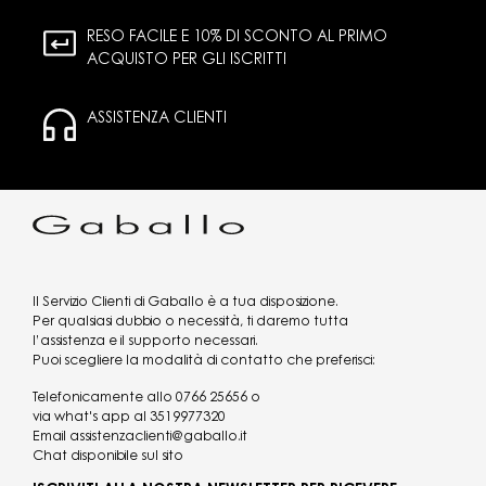
RESO FACILE E 10% DI SCONTO AL PRIMO
ACQUISTO PER GLI ISCRITTI
ASSISTENZA CLIENTI
Il Servizio Clienti di Gaballo è a tua disposizione.
Per qualsiasi dubbio o necessità, ti daremo tutta
l’assistenza e il supporto necessari.
Puoi scegliere la modalità di contatto che preferisci:
Telefonicamente allo
0766 25656
o
via what's app al
3519977320
Email
assistenzaclienti@gaballo.it
Chat disponibile sul sito