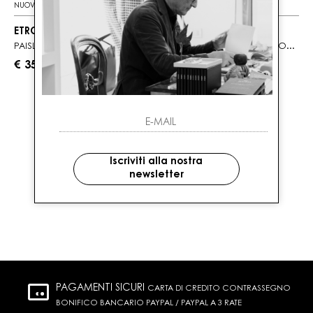
NUOVI ARRIVI
ETRO
POLO RALPH LAUREN
PAISLEY
SCIARPA UOMO NERO CON COSTE INGLESI
€ 350.00
€ 125.00
2
DI 2 PRODOTTI
Iscriviti alla nostra
newsletter
PAGAMENTI SICURI
CARTA DI CREDITO CONTRASSEGNO
BONIFICO BANCARIO PAYPAL / PAYPAL A 3 RATE