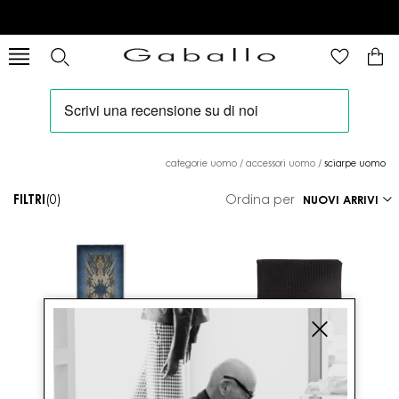
categorie uomo
/
accessori uomo
/
sciarpe uomo
FILTRI
(0)
Ordina per