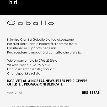
Il Servizio Clienti di Gaballo è a tua disposizione.
Per qualsiasi dubbio o necessità, ti daremo tutta
l’assistenza e il supporto necessari.
Puoi scegliere la modalità di contatto che preferisci:
Telefonicamente allo
0766 25656
o
via what's app al
3519977320
Email
assistenzaclienti@gaballo.it
Chat disponibile sul sito
ISCRIVITI ALLA NOSTRA NEWSLETTER PER RICEVERE
OFFERTE E PROMOZIONI DEDICATE.
REGISTRATI