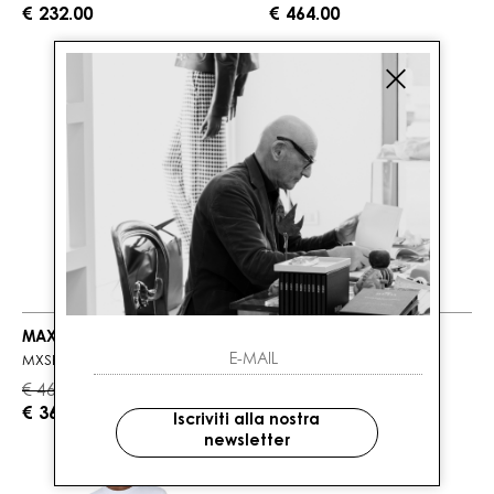
€ 232.00
€ 464.00
MAX MARA
MAX MARA
MXSBRONTE
MXMVISCHIO
€ 460.00
€ 550.00
-20%
-20%
€ 368.00
€ 440.00
Iscriviti alla nostra
newsletter