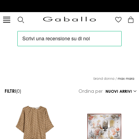
brand donna
/
max mara
FILTRI
(0)
Ordina per