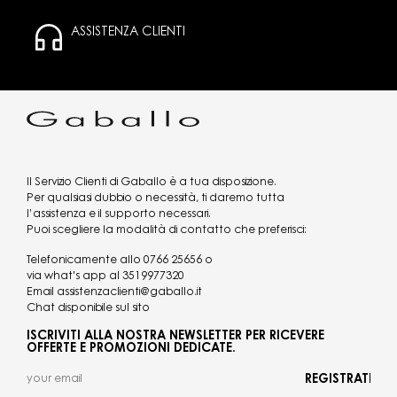
ASSISTENZA CLIENTI
Il Servizio Clienti di Gaballo è a tua disposizione.
Per qualsiasi dubbio o necessità, ti daremo tutta
l’assistenza e il supporto necessari.
Puoi scegliere la modalità di contatto che preferisci:
Telefonicamente allo
0766 25656
o
via what's app al
3519977320
Email
assistenzaclienti@gaballo.it
Chat disponibile sul sito
ISCRIVITI ALLA NOSTRA NEWSLETTER PER RICEVERE
OFFERTE E PROMOZIONI DEDICATE.
REGISTRATI