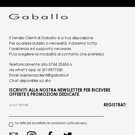
Il Servizio Clienti di Gaballo è a tua disposizione.
Per qualsiasi dubbio o necessità, ti daremo tutta
l’assistenza e il supporto necessari.
Puoi scegliere la modalità di contatto che preferisci:
Telefonicamente allo
0766 25656
o
via what's app al
3519977320
Email
assistenzaclienti@gaballo.it
Chat disponibile sul sito
ISCRIVITI ALLA NOSTRA NEWSLETTER PER RICEVERE
OFFERTE E PROMOZIONI DEDICATE.
REGISTRATI
ho letto ed accettato le condizioni sulla privacy.