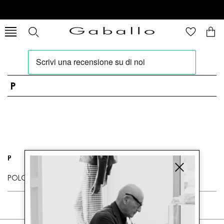
P
P
POLO RALPH LAUREN