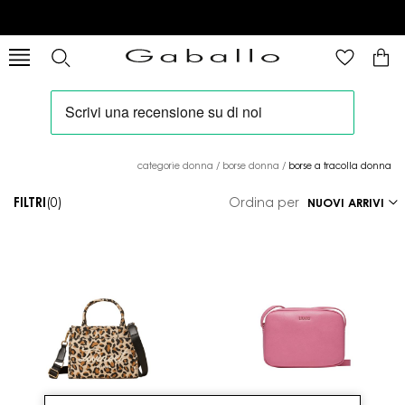
categorie donna
/
borse donna
/
borse a tracolla donna
FILTRI
(0)
Ordina per