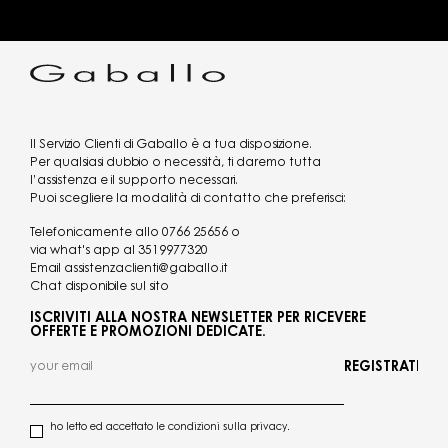
Il Servizio Clienti di Gaballo è a tua disposizione.
Per qualsiasi dubbio o necessità, ti daremo tutta
l’assistenza e il supporto necessari.
Puoi scegliere la modalità di contatto che preferisci:
Telefonicamente allo
0766 25656
o
via what's app al
3519977320
Email
assistenzaclienti@gaballo.it
Chat disponibile sul sito
ISCRIVITI ALLA NOSTRA NEWSLETTER PER RICEVERE
OFFERTE E PROMOZIONI DEDICATE.
REGISTRATI
ho letto ed accettato le condizioni sulla privacy.