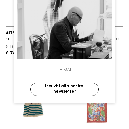
ALTEA
ALTEA
STOLA DONNA PANNA A TINTA UNITA
SCIARPA DONNA ROSSO CON STAMPA ALL OVER
€ 105.00
€ 135.00
-30%
-30%
€ 74.00
€ 95.00
Iscriviti alla nostra
newsletter