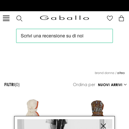
brand donna
/
altea
FILTRI
(0)
Ordina per