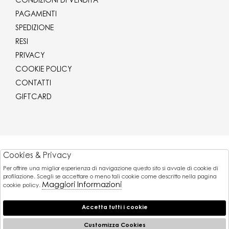
CONDIZIONI DI VENDITA
PAGAMENTI
SPEDIZIONE
RESI
PRIVACY
COOKIE POLICY
CONTATTI
GIFTCARD
Corriere
Cookies & Privacy
Per offrire una miglior esperienza di navigazione questo sito si avvale di cookie di
Pagamenti
profilazione. Scegli se accettare o meno tali cookie come descritto nella pagina
Maggiori Informazioni
cookie policy.
Accetta tutti i cookie
© 2026 Gaballo Mario srl - P.iva : 11173251007
Powered by
Customizza Cookies