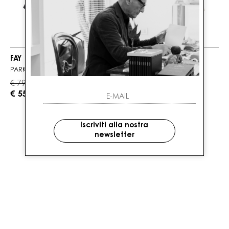
FAY
FAY
PARKA CORTO
PARKA CORTO
€ 790.00
€ 790.00
-30%
-30%
€ 553.00
€ 553.00
Iscriviti alla nostra
newsletter
2
DI 2 PRODOTTI