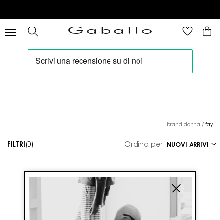
brand donna
/
fay
FILTRI
(0)
Ordina per