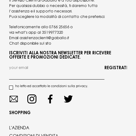
Il Servizio Clienti di Gaballo è a tua disposizione.
Per qualsiasi dubbio o necessità, ti daremo tutta
l’assistenza e il supporto necessari.
Puoi scegliere la modalità di contatto che preferisci:
Telefonicamente allo
0766 25656
o
via what's app al
3519977320
Email
assistenzaclienti@gaballo.it
Chat disponibile sul sito
ISCRIVITI ALLA NOSTRA NEWSLETTER PER RICEVERE
OFFERTE E PROMOZIONI DEDICATE.
REGISTRATI
ho letto ed accettato le condizioni sulla privacy.
SHOPPING
L'AZIENDA