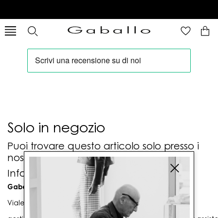
Solo in negozio
Puoi trovare questo articolo solo presso i
nostri punti vendita:
Info contatti
Gaballo Mario srl
Viale G. Matteotti n. 23 00053 Civitavecchia (RM)