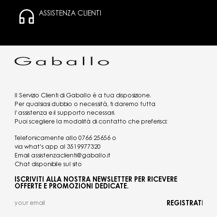
ASSISTENZA CLIENTI
Il Servizio Clienti di Gaballo è a tua disposizione.
Per qualsiasi dubbio o necessità, ti daremo tutta
l’assistenza e il supporto necessari.
Puoi scegliere la modalità di contatto che preferisci:
Telefonicamente allo
0766 25656
o
via what's app al
3519977320
Email
assistenzaclienti@gaballo.it
Chat disponibile sul sito
ISCRIVITI ALLA NOSTRA NEWSLETTER PER RICEVERE
OFFERTE E PROMOZIONI DEDICATE.
REGISTRATI