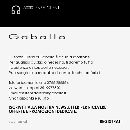
ASSISTENZA CLIENTI
Il Servizio Clienti di Gaballo è a tua disposizione.
Per qualsiasi dubbio o necessità, ti daremo tutta
l’assistenza e il supporto necessari.
Puoi scegliere la modalità di contatto che preferisci:
Telefonicamente allo
0766 25656
o
via what's app al
3519977320
Email
assistenzaclienti@gaballo.it
Chat disponibile sul sito
ISCRIVITI ALLA NOSTRA NEWSLETTER PER RICEVERE
OFFERTE E PROMOZIONI DEDICATE.
REGISTRATI