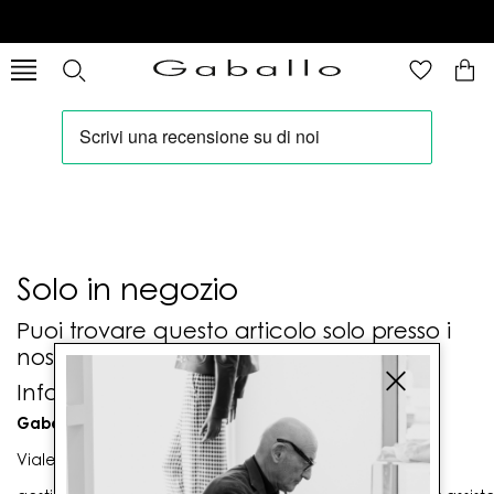
Solo in negozio
Puoi trovare questo articolo solo presso i
nostri punti vendita:
Info contatti
Gaballo Mario srl
Viale G. Matteotti n. 23 00053 Civitavecchia (RM)