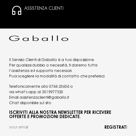
ASSISTENZA CLIENTI
Il Servizio Clienti di Gaballo è a tua disposizione.
Per qualsiasi dubbio o necessità, ti daremo tutta
l’assistenza e il supporto necessari.
Puoi scegliere la modalità di contatto che preferisci:
Telefonicamente allo
0766 25656
o
via what's app al
3519977320
Email
assistenzaclienti@gaballo.it
Chat disponibile sul sito
ISCRIVITI ALLA NOSTRA NEWSLETTER PER RICEVERE
OFFERTE E PROMOZIONI DEDICATE.
REGISTRATI