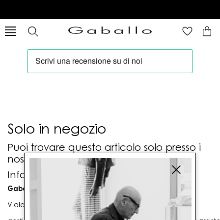
Solo in negozio
Puoi trovare questo articolo solo presso i
nostri punti vendita:
Info contatti
Gaballo Mario srl
Viale G. Matteotti n. 23 00053 Civitavecchia (RM)