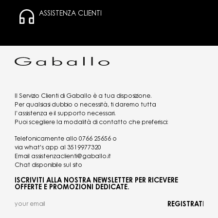
ASSISTENZA CLIENTI
Il Servizio Clienti di Gaballo è a tua disposizione.
Per qualsiasi dubbio o necessità, ti daremo tutta
l’assistenza e il supporto necessari.
Puoi scegliere la modalità di contatto che preferisci:
Telefonicamente allo
0766 25656
o
via what's app al
3519977320
Email
assistenzaclienti@gaballo.it
Chat disponibile sul sito
ISCRIVITI ALLA NOSTRA NEWSLETTER PER RICEVERE
OFFERTE E PROMOZIONI DEDICATE.
REGISTRATI