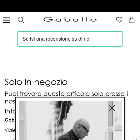
Solo in negozio
Puoi trovare questo articolo solo presso i
nostri punti vendita:
Info contatti
Gaballo Mario srl
Viale G. Matteotti n. 23 00053 Civitavecchia (RM)