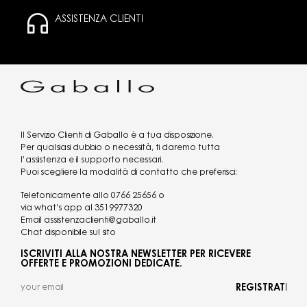
ASSISTENZA CLIENTI
Il Servizio Clienti di Gaballo è a tua disposizione.
Per qualsiasi dubbio o necessità, ti daremo tutta
l’assistenza e il supporto necessari.
Puoi scegliere la modalità di contatto che preferisci:
Telefonicamente allo
0766 25656
o
via what's app al
3519977320
Email
assistenzaclienti@gaballo.it
Chat disponibile sul sito
ISCRIVITI ALLA NOSTRA NEWSLETTER PER RICEVERE
OFFERTE E PROMOZIONI DEDICATE.
REGISTRATI