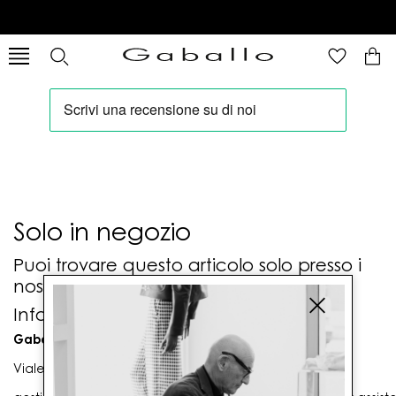
Solo in negozio
Puoi trovare questo articolo solo presso i
nostri punti vendita:
Info contatti
Gaballo Mario srl
Viale G. Matteotti n. 23 00053 Civitavecchia (RM)