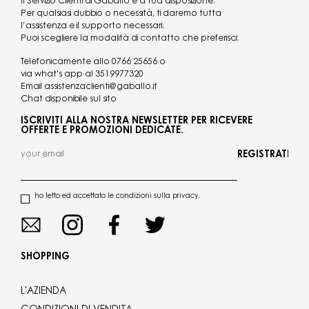
Il Servizio Clienti di Gaballo è a tua disposizione.
Per qualsiasi dubbio o necessità, ti daremo tutta
l’assistenza e il supporto necessari.
Puoi scegliere la modalità di contatto che preferisci:
Telefonicamente allo
0766 25656
o
via what's app al
3519977320
Email
assistenzaclienti@gaballo.it
Chat disponibile sul sito
ISCRIVITI ALLA NOSTRA NEWSLETTER PER RICEVERE
OFFERTE E PROMOZIONI DEDICATE.
REGISTRATI
ho letto ed accettato le condizioni sulla privacy.
SHOPPING
L'AZIENDA