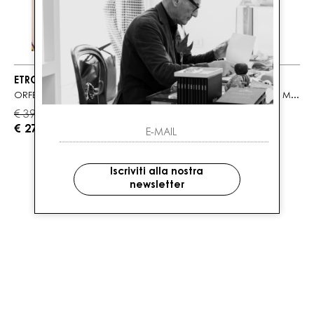
ETRO
ETRO
ORFEO JAQUARD CON MOTIVO PAISLEY
ORFEO JACQUARD CON MOTIVO FLOREALE
€ 390.00
€ 390.00
-30%
-30%
€ 273.00
€ 273.00
Iscriviti alla nostra
newsletter
2
DI 2 PRODOTTI