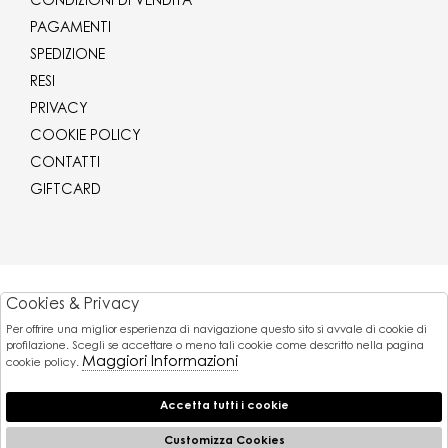
CONDIZIONI DI VENDITA
PAGAMENTI
SPEDIZIONE
RESI
PRIVACY
COOKIE POLICY
CONTATTI
GIFTCARD
Corriere
Cookies & Privacy
Per offrire una miglior esperienza di navigazione questo sito si avvale di cookie di
Pagamenti
profilazione. Scegli se accettare o meno tali cookie come descritto nella pagina
Maggiori Informazioni
cookie policy.
Accetta tutti i cookie
© 2026 Gaballo Mario srl - P.iva : 11173251007
Powered by
Customizza Cookies