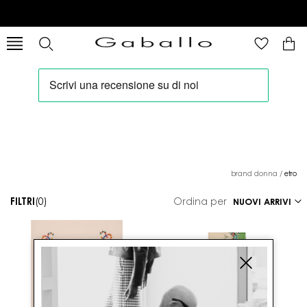
brand donna
/
etro
FILTRI
(0)
Ordina per