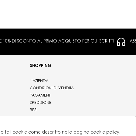
 E 10% DI SCONTO AL PRIMO ACQUISTO PER GLI ISCRITTI
AS
SHOPPING
L'AZIENDA
CONDIZIONI DI VENDITA
PAGAMENTI
SPEDIZIONE
RESI
PRIVACY
COOKIE POLICY
CONTATTI
eno tali cookie come descritto nella pagina cookie policy.