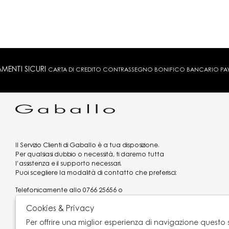
MENTI SICURI
CARTA DI CREDITO CONTRASSEGNO BONIFICO BANCARIO PAYPA
Il Servizio Clienti di Gaballo è a tua disposizione.
Per qualsiasi dubbio o necessità, ti daremo tutta
l’assistenza e il supporto necessari.
Puoi scegliere la modalità di contatto che preferisci:
Telefonicamente allo
0766 25656
o
via what's app al
3519977320
Cookies & Privacy
Email
assistenzaclienti@gaballo.it
Chat disponibile sul sito
Per offrire una miglior esperienza di navigazione questo 