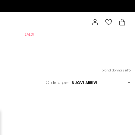
R
SALDI
brand donna
/
etro
Ordina per