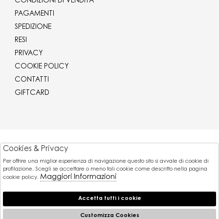
CONDIZIONI DI VENDITA
PAGAMENTI
SPEDIZIONE
RESI
PRIVACY
COOKIE POLICY
CONTATTI
GIFTCARD
Corriere
Cookies & Privacy
Per offrire una miglior esperienza di navigazione questo sito si avvale di cookie di
Pagamenti
profilazione. Scegli se accettare o meno tali cookie come descritto nella pagina
Maggiori Informazioni
cookie policy.
Accetta tutti i cookie
© 2026 Gaballo Mario srl - P.iva : 11173251007
Powered by
Customizza Cookies