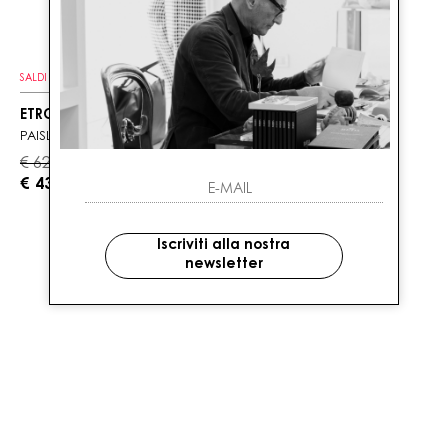
SALDI
ETRO
PAISLEY
€ 620.00
-30%
€ 434.00
Iscriviti alla nostra
newsletter
1
DI 1 PRODOTTI