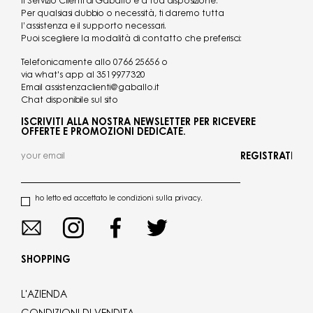
Il Servizio Clienti di Gaballo è a tua disposizione.
Per qualsiasi dubbio o necessità, ti daremo tutta
l’assistenza e il supporto necessari.
Puoi scegliere la modalità di contatto che preferisci:
Telefonicamente allo
0766 25656
o
via what's app al
3519977320
Email
assistenzaclienti@gaballo.it
Chat disponibile sul sito
ISCRIVITI ALLA NOSTRA NEWSLETTER PER RICEVERE
OFFERTE E PROMOZIONI DEDICATE.
REGISTRATI
ho letto ed accettato le condizioni sulla privacy.
SHOPPING
L'AZIENDA