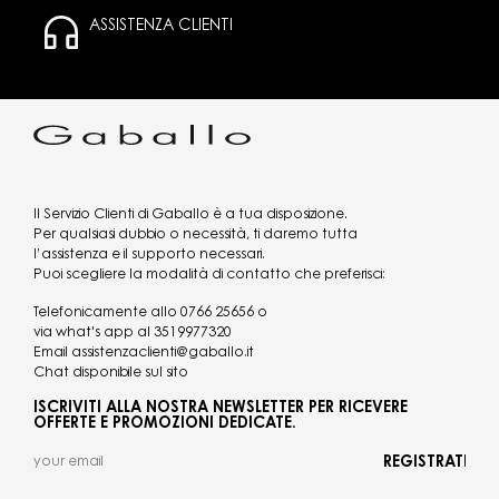
ASSISTENZA CLIENTI
Il Servizio Clienti di Gaballo è a tua disposizione.
Per qualsiasi dubbio o necessità, ti daremo tutta
l’assistenza e il supporto necessari.
Puoi scegliere la modalità di contatto che preferisci:
Telefonicamente allo
0766 25656
o
via what's app al
3519977320
Email
assistenzaclienti@gaballo.it
Chat disponibile sul sito
ISCRIVITI ALLA NOSTRA NEWSLETTER PER RICEVERE
OFFERTE E PROMOZIONI DEDICATE.
REGISTRATI