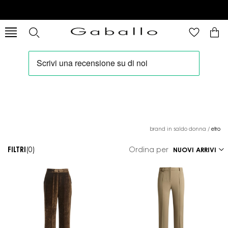
brand in saldo donna
/
etro
FILTRI
(0)
Ordina per