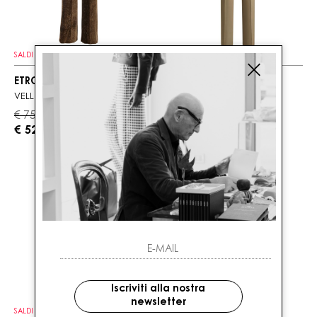
SALDI
SALDI
ETRO
ETRO
VELLUTO
FLARE
€ 750.00
€ 490.00
-30%
-30%
€ 525.00
€ 343.00
Iscriviti alla nostra
newsletter
SALDI
SALDI