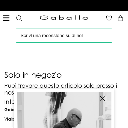
Solo in negozio
Puoi trovare questo articolo solo presso i
nostri punti vendita:
Info contatti
Gaballo Mario srl
Viale G. Matteotti n. 23 00053 Civitavecchia (RM)