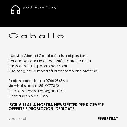
ASSISTENZA CLIENTI
Il Servizio Clienti di Gaballo è a tua disposizione.
Per qualsiasi dubbio o necessità, ti daremo tutta
l’assistenza e il supporto necessari.
Puoi scegliere la modalità di contatto che preferisci:
Telefonicamente allo
0766 25656
o
via what's app al
3519977320
Email
assistenzaclienti@gaballo.it
Chat disponibile sul sito
ISCRIVITI ALLA NOSTRA NEWSLETTER PER RICEVERE
OFFERTE E PROMOZIONI DEDICATE.
REGISTRATI