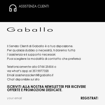
ASSISTENZA CLIENTI
Il Servizio Clienti di Gaballo è a tua disposizione.
Per qualsiasi dubbio o necessità, ti daremo tutta
l’assistenza e il supporto necessari.
Puoi scegliere la modalità di contatto che preferisci:
Telefonicamente allo
0766 25656
o
via what's app al
3519977320
Email
assistenzaclienti@gaballo.it
Chat disponibile sul sito
ISCRIVITI ALLA NOSTRA NEWSLETTER PER RICEVERE
OFFERTE E PROMOZIONI DEDICATE.
REGISTRATI