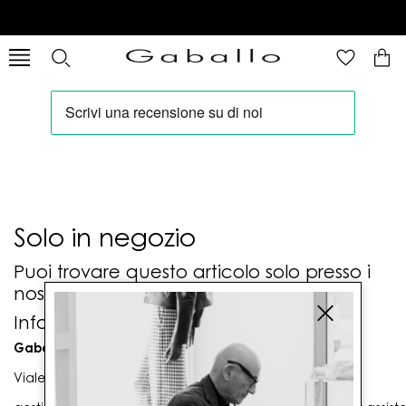
Solo in negozio
Puoi trovare questo articolo solo presso i
nostri punti vendita:
Info contatti
Gaballo Mario srl
Viale G. Matteotti n. 23 00053 Civitavecchia (RM)