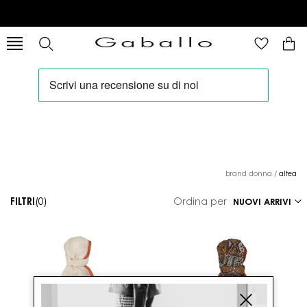
brand donna
/
altea
FILTRI
(0)
Ordina per