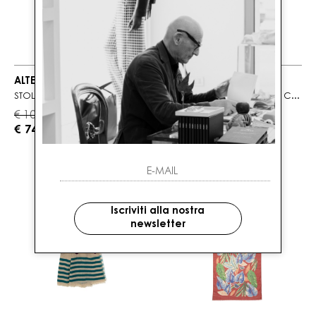
ALTEA
ALTEA
STOLA DONNA PANNA A TINTA UNITA
SCIARPA DONNA ROSSO CON STAMPA ALL OVER
€ 105.00
€ 135.00
-30%
-30%
€ 74.00
€ 95.00
Iscriviti alla nostra
newsletter