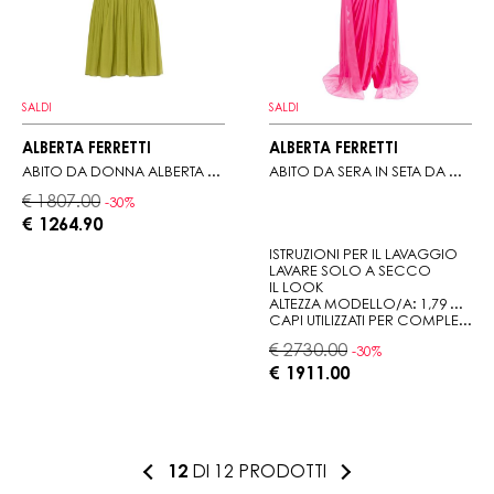
SALDI
SALDI
ALBERTA FERRETTI
ALBERTA FERRETTI
ABITO DA DONNA ALBERTA FERRETTI CON RICAMI CORNELY
ABITO DA SERA IN SETA DA DONNA FUCSIA
€ 1807.00
-30%
€ 1264.90
ISTRUZIONI PER IL LAVAGGIO
LAVARE SOLO A SECCO
IL LOOK
ALTEZZA MODELLO/A: 1,79 M. TAGLIA INDOSSATA: 42.
CAPI UTILIZZATI PER COMPLETARE IL LOOK: AQUAZZURA SANDALI SO NUDE CON CINTURINO POSTERIORE, L'ALINGI CLUTCH ETERNITY RAINBOW CON DECORAZIONE
€ 2730.00
-30%
€ 1911.00
12
DI 12 PRODOTTI