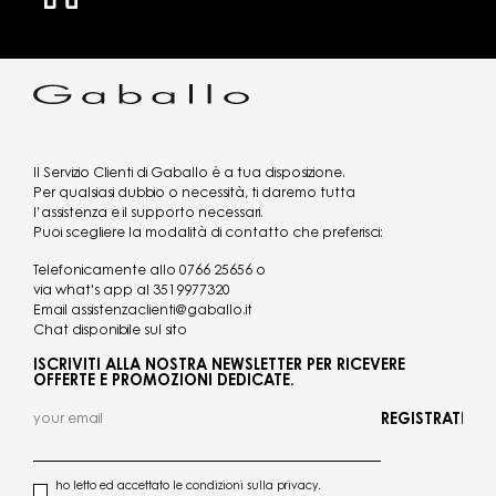
Il Servizio Clienti di Gaballo è a tua disposizione.
Per qualsiasi dubbio o necessità, ti daremo tutta
l’assistenza e il supporto necessari.
Puoi scegliere la modalità di contatto che preferisci:
Telefonicamente allo
0766 25656
o
via what's app al
3519977320
Email
assistenzaclienti@gaballo.it
Chat disponibile sul sito
ISCRIVITI ALLA NOSTRA NEWSLETTER PER RICEVERE
OFFERTE E PROMOZIONI DEDICATE.
REGISTRATI
ho letto ed accettato le condizioni sulla privacy.