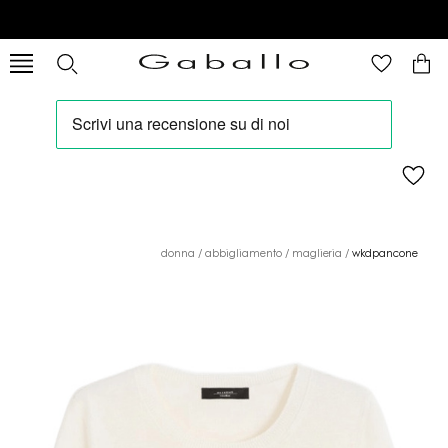
donna
/
abbigliamento
/
maglieria
/
wkdpancone