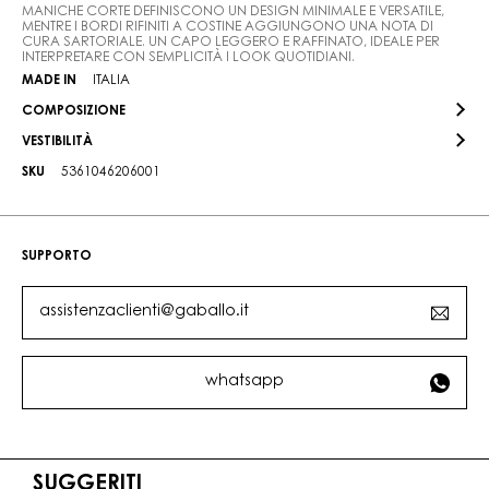
MANICHE CORTE DEFINISCONO UN DESIGN MINIMALE E VERSATILE,
MENTRE I BORDI RIFINITI A COSTINE AGGIUNGONO UNA NOTA DI
CURA SARTORIALE. UN CAPO LEGGERO E RAFFINATO, IDEALE PER
INTERPRETARE CON SEMPLICITÀ I LOOK QUOTIDIANI.
MADE IN
ITALIA
COMPOSIZIONE
VESTIBILITÀ
SKU
5361046206001
SUPPORTO
assistenzaclienti@gaballo.it
whatsapp
SUGGERITI