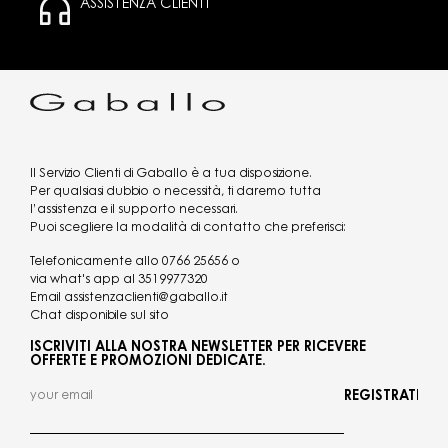
ASSISTENZA CLIENTI
Il Servizio Clienti di Gaballo è a tua disposizione.
Per qualsiasi dubbio o necessità, ti daremo tutta
l’assistenza e il supporto necessari.
Puoi scegliere la modalità di contatto che preferisci:
Telefonicamente allo
0766 25656
o
via what's app al
3519977320
Email
assistenzaclienti@gaballo.it
Chat disponibile sul sito
ISCRIVITI ALLA NOSTRA NEWSLETTER PER RICEVERE
OFFERTE E PROMOZIONI DEDICATE.
REGISTRATI