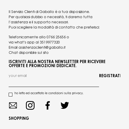
Il Servizio Clienti di Gaballo è a tua disposizione.
Per qualsiasi dubbio o necessità, ti daremo tutta
l’assistenza e il supporto necessari.
Puoi scegliere la modalità di contatto che preferisci:
Telefonicamente allo
0766 25656
o
via what's app al
3519977320
Email
assistenzaclienti@gaballo.it
Chat disponibile sul sito
ISCRIVITI ALLA NOSTRA NEWSLETTER PER RICEVERE
OFFERTE E PROMOZIONI DEDICATE.
REGISTRATI
ho letto ed accettato le condizioni sulla privacy.
SHOPPING