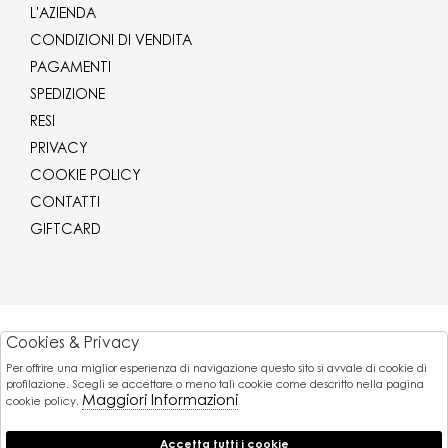
L'AZIENDA
CONDIZIONI DI VENDITA
PAGAMENTI
SPEDIZIONE
RESI
PRIVACY
COOKIE POLICY
CONTATTI
GIFTCARD
Corriere
Cookies & Privacy
Per offrire una miglior esperienza di navigazione questo sito si avvale di cookie di
Pagamenti
profilazione. Scegli se accettare o meno tali cookie come descritto nella pagina
Maggiori Informazioni
cookie policy.
Accetta tutti i cookie