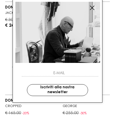
DONDUP
DONDUP
JACKLYN
BEATRIX
€ 300.00
€ 305.00
-20%
-20%
€ 240.00
€ 244.00
Iscriviti alla nostra
newsletter
DONDUP
DONDUP
CROPPED
GEORGE
€ 165.00
€ 255.00
-20%
-30%