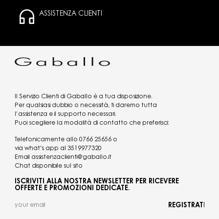
ASSISTENZA CLIENTI
Il Servizio Clienti di Gaballo è a tua disposizione.
Per qualsiasi dubbio o necessità, ti daremo tutta
l’assistenza e il supporto necessari.
Puoi scegliere la modalità di contatto che preferisci:
Telefonicamente allo
0766 25656
o
via what's app al
3519977320
Email
assistenzaclienti@gaballo.it
Chat disponibile sul sito
ISCRIVITI ALLA NOSTRA NEWSLETTER PER RICEVERE
OFFERTE E PROMOZIONI DEDICATE.
REGISTRATI