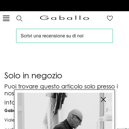
Solo in negozio
Puoi trovare questo articolo solo presso i
nostri punti vendita:
Info contatti
Gaballo Mario srl
Viale G. Matteotti n. 23 00053 Civitavecchia (RM)