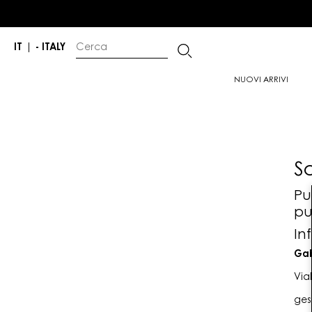
IT
|
- ITALY
NUOVI ARRIVI
S
Pu
pu
In
Gab
Via
ges