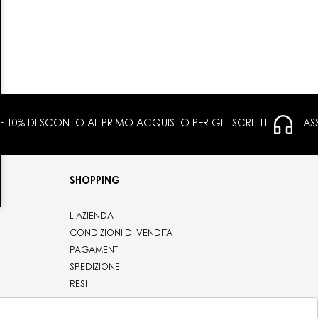
 E 10% DI SCONTO AL PRIMO ACQUISTO PER GLI ISCRITTI
AS
SHOPPING
L'AZIENDA
CONDIZIONI DI VENDITA
PAGAMENTI
SPEDIZIONE
RESI
PRIVACY