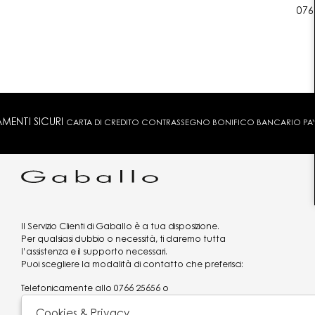
076
MENTI SICURI
CARTA DI CREDITO CONTRASSEGNO BONIFICO BANCARIO PAYPA
Il Servizio Clienti di Gaballo è a tua disposizione.
Per qualsiasi dubbio o necessità, ti daremo tutta
l’assistenza e il supporto necessari.
Puoi scegliere la modalità di contatto che preferisci:
Telefonicamente allo
0766 25656
o
via what's app al
3519977320
Cookies & Privacy
Email
assistenzaclienti@gaballo.it