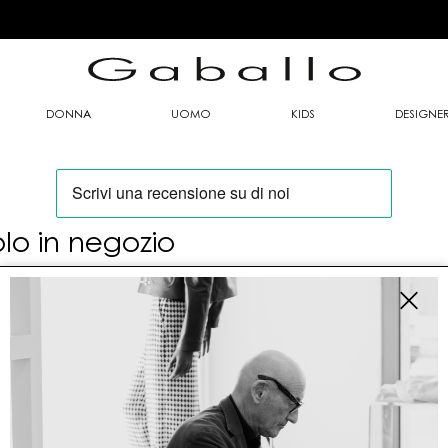
DONNA
UOMO
KIDS
DESIGNE
olo in negozio
oi trovare questo articolo solo presso i nostri
nti vendita:
fo contatti
allo Mario srl
le G. Matteotti n. 23 00053 Civitavecchia (RM)
tioneordini@gaballo.it,customercare@sellmasters.it,assistenzac