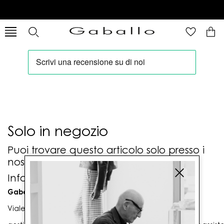
Solo in negozio
Puoi trovare questo articolo solo presso i
nostri punti vendita:
Info contatti
Gaballo Mario srl
Viale G. Matteotti n. 23 00053 Civitavecchia (RM)