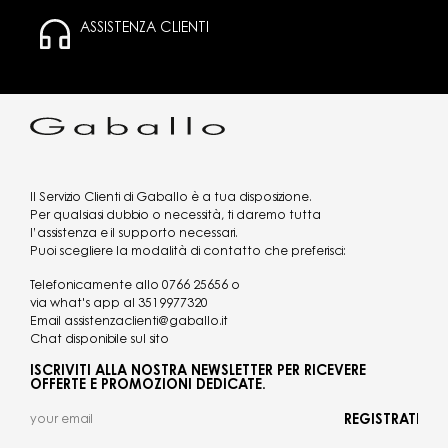
ASSISTENZA CLIENTI
Il Servizio Clienti di Gaballo è a tua disposizione.
Per qualsiasi dubbio o necessità, ti daremo tutta
l’assistenza e il supporto necessari.
Puoi scegliere la modalità di contatto che preferisci:
Telefonicamente allo
0766 25656
o
via what's app al
3519977320
Email
assistenzaclienti@gaballo.it
Chat disponibile sul sito
ISCRIVITI ALLA NOSTRA NEWSLETTER PER RICEVERE
OFFERTE E PROMOZIONI DEDICATE.
REGISTRATI