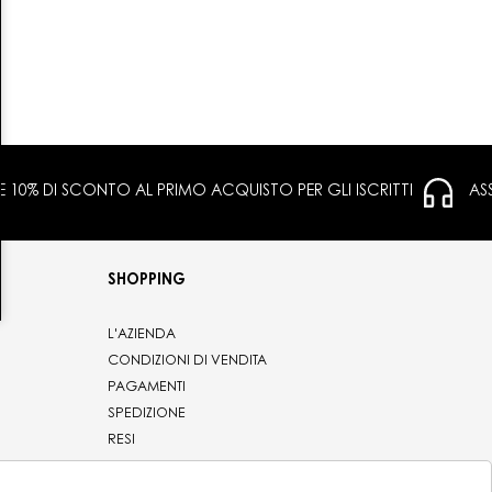
 E 10% DI SCONTO AL PRIMO ACQUISTO PER GLI ISCRITTI
AS
SHOPPING
L'AZIENDA
CONDIZIONI DI VENDITA
PAGAMENTI
SPEDIZIONE
RESI
PRIVACY