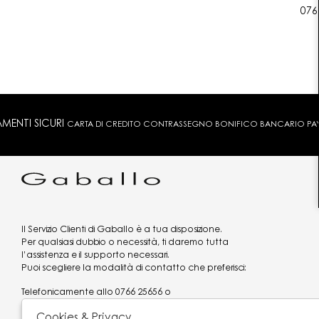
076
MENTI SICURI
CARTA DI CREDITO CONTRASSEGNO BONIFICO BANCARIO PAYPA
Il Servizio Clienti di Gaballo è a tua disposizione.
Per qualsiasi dubbio o necessità, ti daremo tutta
l’assistenza e il supporto necessari.
Puoi scegliere la modalità di contatto che preferisci:
Telefonicamente allo
0766 25656
o
via what's app al
3519977320
Cookies & Privacy
Email
assistenzaclienti@gaballo.it