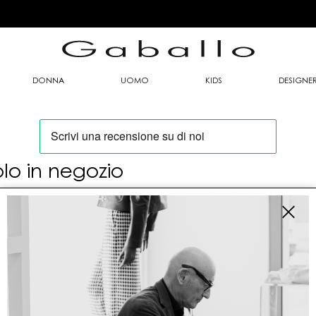
DONNA
UOMO
KIDS
DESIGNE
olo in negozio
oi trovare questo articolo solo presso i nostri
nti vendita:
fo contatti
allo Mario srl
le G. Matteotti n. 23 00053 Civitavecchia (RM)
tioneordini@gaballo.it,customercare@sellmasters.it,assistenzac