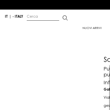
IT
|
- ITALY
NUOVI ARRIVI
S
Pu
pu
In
Gab
Via
ges