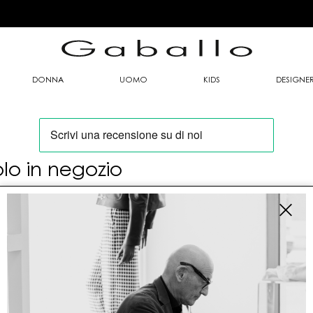
DONNA
UOMO
KIDS
DESIGNE
olo in negozio
oi trovare questo articolo solo presso i nostri
nti vendita:
fo contatti
allo Mario srl
le G. Matteotti n. 23 00053 Civitavecchia (RM)
tioneordini@gaballo.it,customercare@sellmasters.it,assistenzac