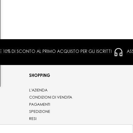
 E 10% DI SCONTO AL PRIMO ACQUISTO PER GLI ISCRITTI
AS
SHOPPING
L'AZIENDA
CONDIZIONI DI VENDITA
PAGAMENTI
SPEDIZIONE
RESI
PRIVACY