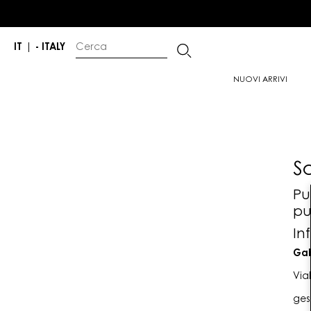
IT
|
- ITALY
NUOVI ARRIVI
S
Pu
pu
In
Gab
Via
ges