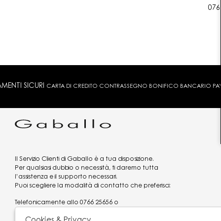
076
MENTI SICURI
CARTA DI CREDITO CONTRASSEGNO BONIFICO BANCARIO PAYPA
Il Servizio Clienti di Gaballo è a tua disposizione.
Per qualsiasi dubbio o necessità, ti daremo tutta
l’assistenza e il supporto necessari.
Puoi scegliere la modalità di contatto che preferisci:
Telefonicamente allo
0766 25656
o
via what's app al
3519977320
Cookies & Privacy
Email
assistenzaclienti@gaballo.it