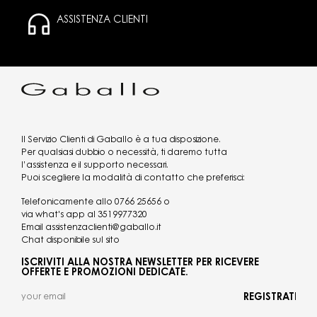
ASSISTENZA CLIENTI
Il Servizio Clienti di Gaballo è a tua disposizione.
Per qualsiasi dubbio o necessità, ti daremo tutta
l’assistenza e il supporto necessari.
Puoi scegliere la modalità di contatto che preferisci:
Telefonicamente allo
0766 25656
o
via what's app al
3519977320
Email
assistenzaclienti@gaballo.it
Chat disponibile sul sito
ISCRIVITI ALLA NOSTRA NEWSLETTER PER RICEVERE
OFFERTE E PROMOZIONI DEDICATE.
REGISTRATI