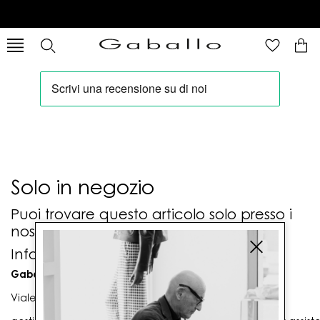
Solo in negozio
Puoi trovare questo articolo solo presso i
nostri punti vendita:
Info contatti
Gaballo Mario srl
Viale G. Matteotti n. 23 00053 Civitavecchia (RM)