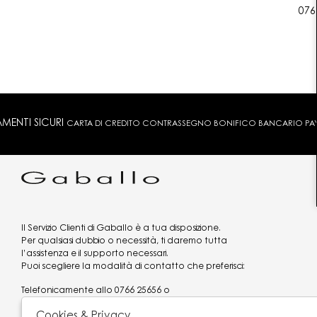
076
MENTI SICURI
CARTA DI CREDITO CONTRASSEGNO BONIFICO BANCARIO PAYPA
Il Servizio Clienti di Gaballo è a tua disposizione.
Per qualsiasi dubbio o necessità, ti daremo tutta
l’assistenza e il supporto necessari.
Puoi scegliere la modalità di contatto che preferisci:
Telefonicamente allo
0766 25656
o
via what's app al
3519977320
Cookies & Privacy
Email
assistenzaclienti@gaballo.it