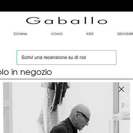
DONNA
UOMO
KIDS
DESIGNE
olo in negozio
oi trovare questo articolo solo presso i nostri
nti vendita:
fo contatti
allo Mario srl
le G. Matteotti n. 23 00053 Civitavecchia (RM)
tioneordini@gaballo.it,customercare@sellmasters.it,assistenzac