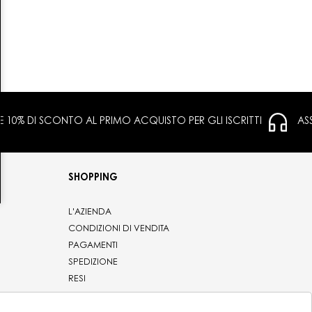
 E 10% DI SCONTO AL PRIMO ACQUISTO PER GLI ISCRITTI
AS
SHOPPING
L'AZIENDA
CONDIZIONI DI VENDITA
PAGAMENTI
SPEDIZIONE
RESI
PRIVACY