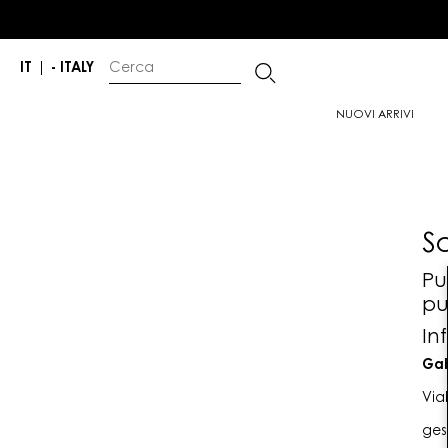
IT
|
- ITALY
NUOVI ARRIVI
S
Pu
pu
In
Gab
Via
ges